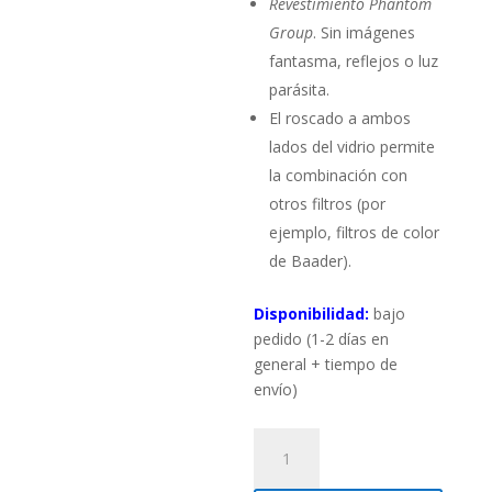
Revestimiento Phantom
Group
. Sin imágenes
fantasma, reflejos o luz
parásita.
El roscado a ambos
lados del vidrio permite
la combinación con
otros filtros (por
ejemplo, filtros de color
de Baader).
Disponibilidad:
bajo
pedido (1-2 días en
general + tiempo de
envío)
Filtro
Densidad
Neutra