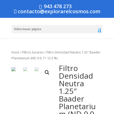
943 478 273
contacto@explorarelcosmos.com
Seleccionar página
Inicio
/
Filtros lunares
/ Filtro Densidad Neutra 1.25″ Baader
Planetarium (ND 0.9, T= 12.5 %)
Filtro
Densidad
Neutra
1.25″
Baader
Planetariu
m (ND 0.9,