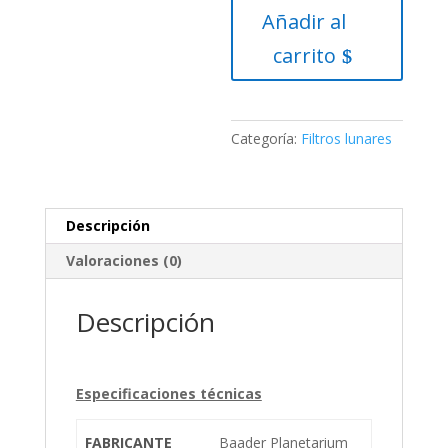
Añadir al
1.25″
Baader
carrito
Planetarium
(ND
0.9,
T=
Categoría:
Filtros lunares
12.5
%)
cantidad
Descripción
Valoraciones (0)
Descripción
Especificaciones técnicas
FABRICANTE
Baader Planetarium