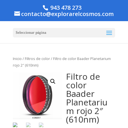
943 478 273
contacto@explorarelcosmos.com
Seleccionar página
Inicio
/
Filtros de color
/ Filtro de color Baader Planetarium
rojo 2″ (610nm)
Filtro de
color
Baader
Planetariu
m rojo 2″
(610nm)