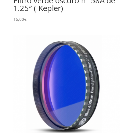
Filtro verde oscuro n° 58A de
1.25″ ( Kepler)
16,00
€