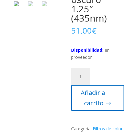
1.25″
(435nm)
51,00
€
Disponibilidad:
en
proveedor
Filtro
de
color
Añadir al
Baader
Planetarium
carrito
azul
oscuro
1.25"
(435nm)
Categoría:
Filtros de color
cantidad