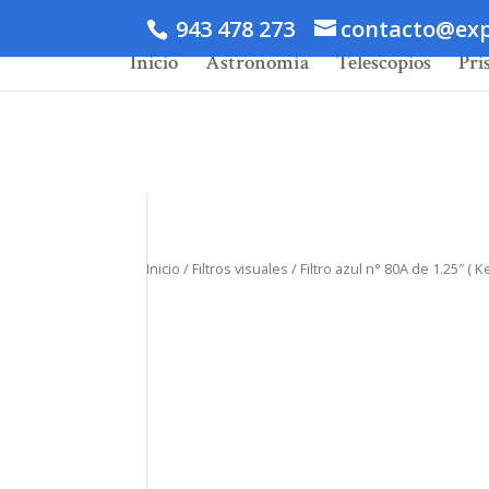
943 478 273
contacto@exp
Inicio
Astronomía
Telescopios
Pri
Inicio
/
Filtros visuales
/ Filtro azul n° 80A de 1.25″ ( K