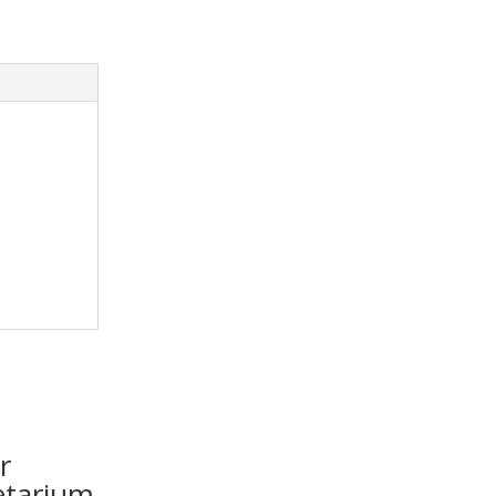
r
etarium