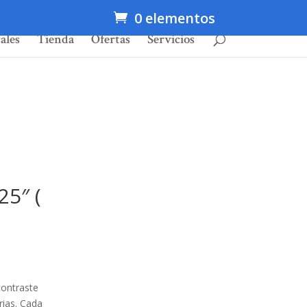
0 elementos
ales
Tienda
Ofertas
Servicios
25″ (
contraste
rias. Cada