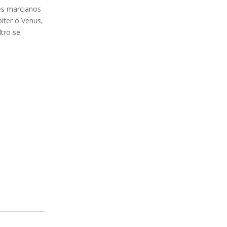
res marcianos
piter o Venus,
ltro se