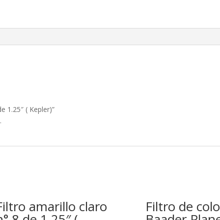
1.25″
(
Kepler)
cantidad
de 1.25″ ( Kepler)”
.
Filtro amarillo claro
Filtro de colo
n° 8 de 1.25″ (
Baader Plan