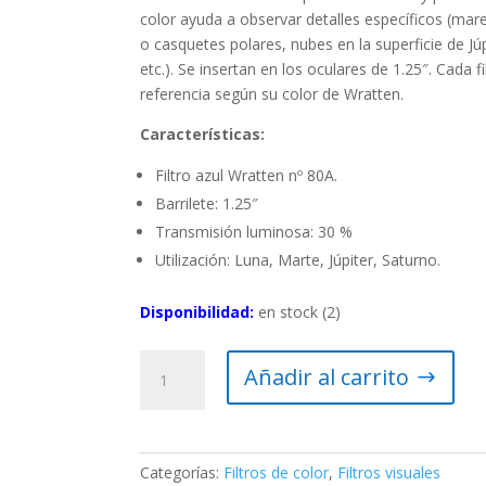
color ayuda a observar detalles específicos (ma
o casquetes polares, nubes en la superficie de Jú
etc.). Se insertan en los oculares de 1.25″. Cada fi
referencia según su color de Wratten.
Características:
Filtro azul Wratten nº 80A.
Barrilete: 1.25″
Transmisión luminosa: 30 %
Utilización: Luna, Marte, Júpiter, Saturno.
Disponibilidad:
en stock (2)
Filtro
Añadir al carrito
azul
n°
80A
de
Categorías:
Filtros de color
,
Filtros visuales