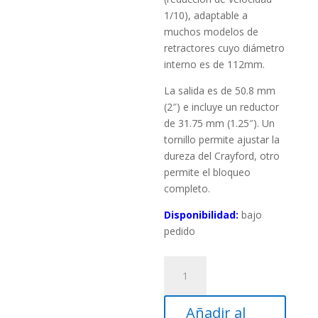
1/10), adaptable a
muchos modelos de
retractores cuyo diámetro
interno es de 112mm.
La salida es de 50.8 mm
(2″) e incluye un reductor
de 31.75 mm (1.25″). Un
tornillo permite ajustar la
dureza del Crayford, otro
permite el bloqueo
completo.
Disponibilidad:
bajo
pedido
Enfocador
Crayford
2″
Añadir al
(50,8mm)