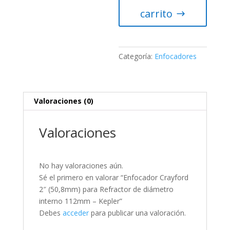
para
carrito
Refractor
de
diámetro
interno
Categoría:
Enfocadores
112mm
–
Kepler
Valoraciones (0)
cantidad
Valoraciones
No hay valoraciones aún.
Sé el primero en valorar “Enfocador Crayford
2″ (50,8mm) para Refractor de diámetro
interno 112mm – Kepler”
Debes
acceder
para publicar una valoración.