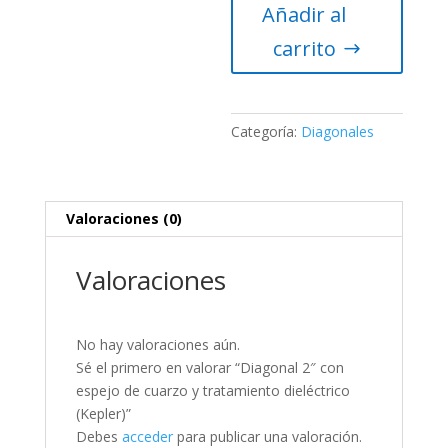
Añadir al
espejo
de
carrito
cuarzo
y
tratamiento
dieléctrico
Categoría:
Diagonales
(Kepler)
cantidad
Valoraciones (0)
Valoraciones
No hay valoraciones aún.
Sé el primero en valorar “Diagonal 2″ con
espejo de cuarzo y tratamiento dieléctrico
(Kepler)”
Debes
acceder
para publicar una valoración.