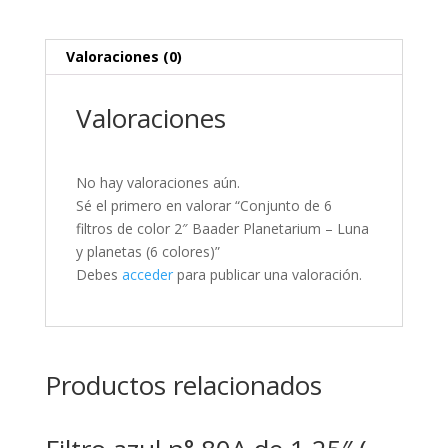
Luna
y
Valoraciones (0)
planetas
(6
colores)
Valoraciones
cantidad
No hay valoraciones aún.
Sé el primero en valorar “Conjunto de 6
filtros de color 2″ Baader Planetarium – Luna
y planetas (6 colores)”
Debes
acceder
para publicar una valoración.
Productos relacionados