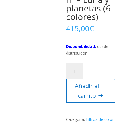
planetas (6
colores)
415,00
€
Disponibilidad:
desde
distribuidor
Conjunto
de
6
Añadir al
filtros
de
carrito
color
2″
Baader
Planetarium
Categoría:
Filtros de color
–