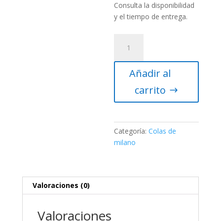
Consulta la disponibilidad
y el tiempo de entrega.
Cola
de
milano
Añadir al
macho
33cm
carrito
Sky-
Watcher
(color
verde)
Categoría:
Colas de
cantidad
milano
Valoraciones (0)
Valoraciones