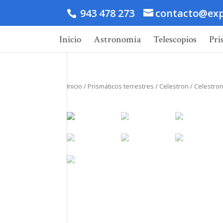
943 478 273
contacto@exp
Inicio
Astronomía
Telescopios
Pri
Inicio
/
Prismáticos terrestres
/
Celestron
/ Celestron