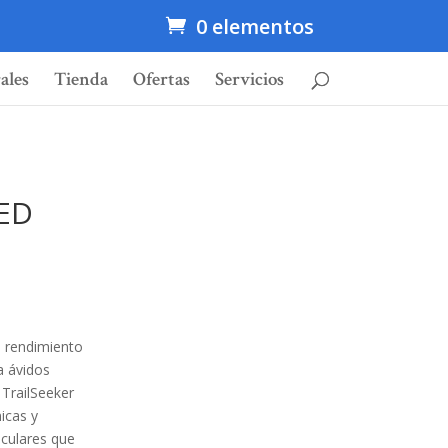
0 elementos
ales
Tienda
Ofertas
Servicios
 ED
n rendimiento
ra ávidos
 TrailSeeker
icas y
culares que