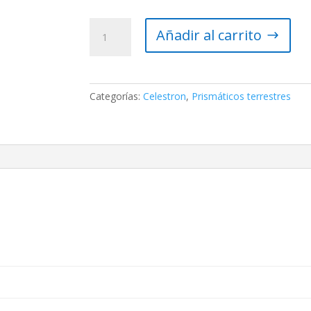
Celestron
Añadir al carrito
TrailSeeker
ED
10×42
cantidad
Categorías:
Celestron
,
Prismáticos terrestres