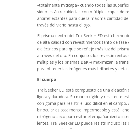
«totalmente mlticapa» cuando todas las superfici
vidrio están recubiertas con múltiples capas de 
antirreflectantes para que la máxima cantidad de
través del vidrio hasta el ojo.
El prisma dentro del TrailSeeker ED está hecho d
de alta calidad con revestimientos tanto de fas
dieléctricos para que se refleje más luz del prism
a través del ojo. En conjunto, los revestimientos
múltiples y los prismas BaK-4 maximizan la trans
para obtener las imágenes más brillantes y detall
El cuerpo
TrailSeeker ED está compuesto de una aleación
ligera y duradera. Su marco rígido y resistente es
con goma para resistir el uso difícil en el campo.
binocular es totalmente impermeable y está llen
nitrógeno seco para evitar el empañamiento inte
lentes. TrailSeeeker ED puede resistir incluso las