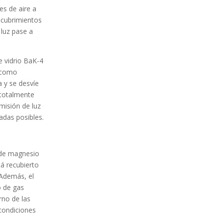
es de aire a
recubrimientos
 luz pase a
e vidrio BaK-4
e como
a y se desvíe
 totalmente
misión de luz
adas posibles.
 de magnesio
tá recubierto
 Además, el
o de gas
rno de las
 condiciones