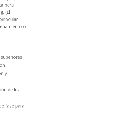
ar para
. (El
binocular
cenamiento o
 superiores
con
ón y
ión de luz
de fase para