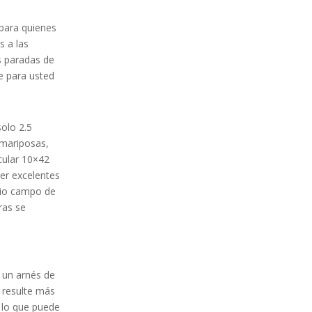
para quienes
s a las
as paradas de
e para usted
olo 2.5
 mariposas,
cular 10×42
er excelentes
lio campo de
ras se
y un arnés de
e resulte más
 lo que puede