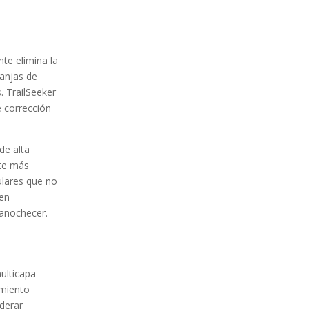
nte elimina la
anjas de
. TrailSeeker
e corrección
de alta
nte más
ulares que no
 en
 anochecer.
ulticapa
imiento
iderar