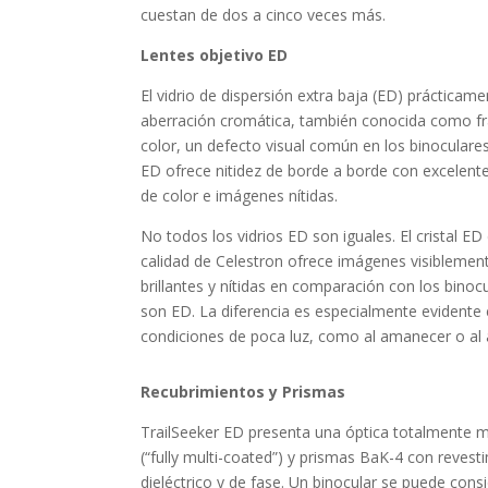
cuestan de dos a cinco veces más.
Lentes objetivo ED
El vidrio de dispersión extra baja (ED) prácticame
aberración cromática, también conocida como fr
color, un defecto visual común en los binoculares
ED ofrece nitidez de borde a borde con excelent
de color e imágenes nítidas.
No todos los vidrios ED son iguales. El cristal ED 
calidad de Celestron ofrece imágenes visibleme
brillantes y nítidas en comparación con los binoc
son ED. La diferencia es especialmente evidente
condiciones de poca luz, como al amanecer o al
Recubrimientos y Prismas
TrailSeeker ED presenta una óptica totalmente m
(“fully multi-coated”) y prismas BaK-4 con revest
dieléctrico y de fase. Un binocular se puede cons