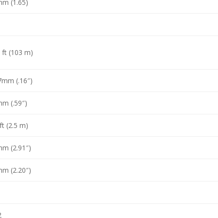
m (1.65)
°
 ft (103 m)
7mm (.16″)
m (.59″)
ft (2.5 m)
m (2.91″)
m (2.20″)
2