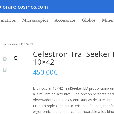
lorarelcosmos.com
smáticos
Microscopios
Accesorios
Globos
Miner
 TrailSeeker ED 10×42
Celestron TrailSeeker
10×42
450,00
€
El binocular 10×42 TrailSeeker ED proporciona u
al aire libre de alto nivel, una opción perfecta pa
observadores de aves y entusiastas del aire libre.
ED está repleto de características ópticas, mecán
ergonómicas que lo hacen comparable a los bino