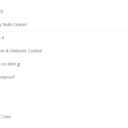
23
ly Multi-Coated
-4
se & Dielectric Coated
5 oz (666 g)
erproof
t Case