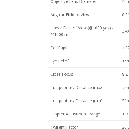
Objective Lens Diameter
42m
Angular Field of View
6.5
Linear Field of View (@1000 yds) /
340
@1000 m)
Exit Pupil
4.2
Eye Relief
15m
Close Focus
8.2 
Interpupillary Distance (max)
74m
Interpupillary Distance (min)
56m
Diopter Adjustment Range
± 3
Twilight Factor
20.