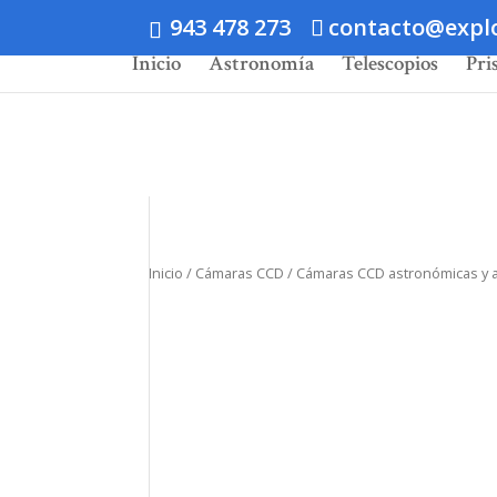
943 478 273
contacto@expl
Inicio
Astronomía
Telescopios
Pri
Inicio
/
Cámaras CCD
/ Cámaras CCD astronómicas y