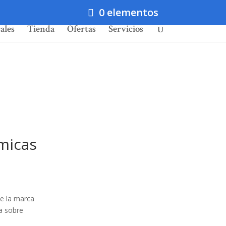
0 elementos
ales
Tienda
Ofertas
Servicios
micas
e la marca
a sobre