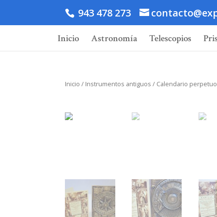
943 478 273
contacto@exp
Inicio
Astronomía
Telescopios
Pri
Inicio
/
Instrumentos antiguos
/ Calendario perpetuo