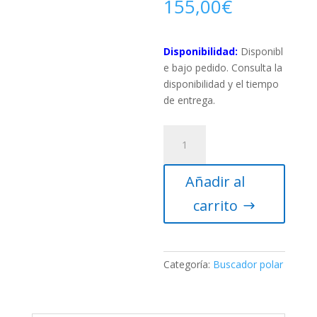
155,00
€
Disponibilidad:
Disponibl
e bajo pedido. Consulta la
disponibilidad y el tiempo
de entrega.
Buscador
de
la
Añadir al
polar
Sky-
carrito
Watcher
para
EQ8
cantidad
Categoría:
Buscador polar