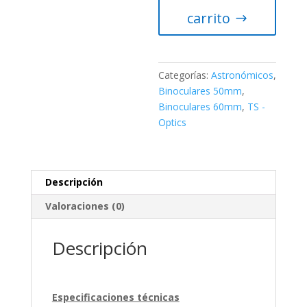
LE
carrito
Porro
–
para
condiciones
Categorías:
Astronómicos
,
de
Binoculares 50mm
,
poca
Binoculares 60mm
,
TS -
luz
Optics
y
astronomía
cantidad
Descripción
Valoraciones (0)
Descripción
Especificaciones técnicas