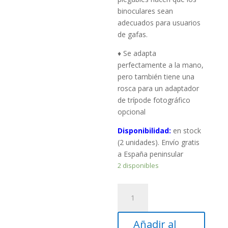
binoculares sean
adecuados para usuarios
de gafas.
♦ Se adapta
perfectamente a la mano,
pero también tiene una
rosca para un adaptador
de trípode fotográfico
opcional
Disponibilidad:
en stock
(2 unidades). Envío gratis
a España peninsular
2 disponibles
Binoculares
TS-
Optics
Añadir al
8×56