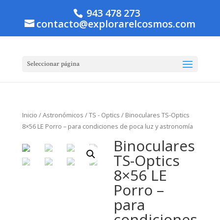
943 478 273
contacto@explorarelcosmos.com
Seleccionar página
Inicio
/
Astronómicos
/
TS - Optics
/ Binoculares TS-Optics
8×56 LE Porro – para condiciones de poca luz y astronomía
Binoculares
TS-Optics
8×56 LE
Porro –
para
condiciones