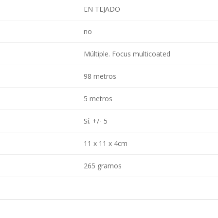
EN TEJADO
no
Múltiple. Focus multicoated
98 metros
5 metros
Sí. +/- 5
11 x 11 x 4cm
265 gramos