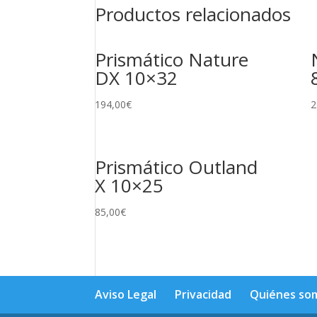
Productos relacionados
Prismático Nature
DX 10×32
194,00
€
2
Prismático Outland
X 10×25
85,00
€
Aviso Legal
Privacidad
Quiénes so