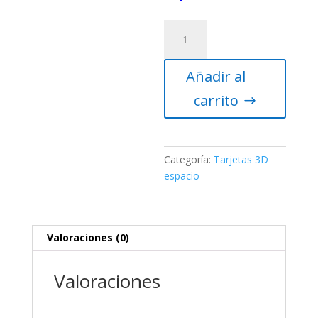
Tarjeta
postal
3D
Añadir al
Flop
–
carrito
La
Tierra,
nuestro
hogar
Categoría:
Tarjetas 3D
cantidad
espacio
Valoraciones (0)
Valoraciones