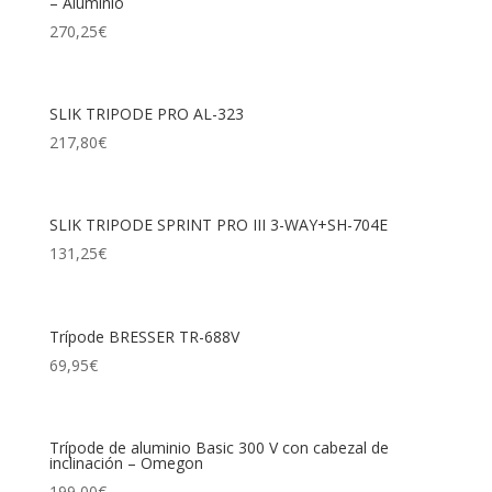
– Aluminio
270,25
€
SLIK TRIPODE PRO AL-323
217,80
€
SLIK TRIPODE SPRINT PRO III 3-WAY+SH-704E
131,25
€
Trípode BRESSER TR-688V
69,95
€
Trípode de aluminio Basic 300 V con cabezal de
inclinación – Omegon
199,00
€