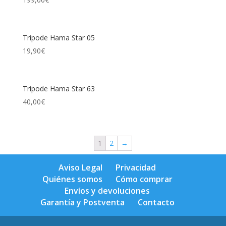
Trípode Hama Star 05
19,90
€
Trípode Hama Star 63
40,00
€
1
2
→
Aviso Legal
Privacidad
Quiénes somos
Cómo comprar
Envíos y devoluciones
Garantía y Postventa
Contacto