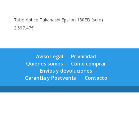
Tubo óptico Takahashi Epsilon 130ED (solo)
2.597,47
€
Aviso Legal
Privacidad
Quiénes somos
Cómo comprar
Envíos y devoluciones
Garantía y Postventa
Contacto