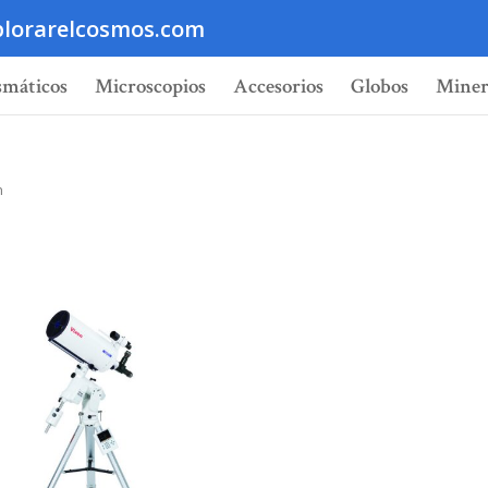
lorarelcosmos.com
smáticos
Microscopios
Accesorios
Globos
Miner
n