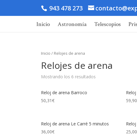
943 478 273
contacto@exp
Inicio
Astronomía
Telescopios
Pri
Inicio
/ Relojes de arena
Relojes de arena
Mostrando los 6 resultados
Reloj de arena Barroco
Reloj
50,31
€
59,9
Reloj de arena Le Carré 5 minutos
Reloj
36,00
€
25,0