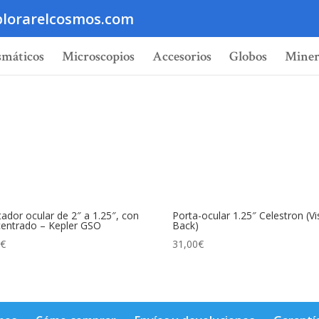
lorarelcosmos.com
smáticos
Microscopios
Accesorios
Globos
Miner
ador ocular de 2″ a 1.25″, con
Porta-ocular 1.25″ Celestron (Vi
entrado – Kepler GSO
Back)
0
€
31,00
€