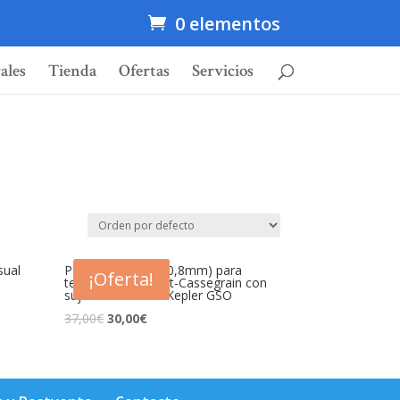
0 elementos
ales
Tienda
Ofertas
Servicios
sual
Porta-ocular 2″ (50,8mm) para
¡Oferta!
telescopio Schmidt-Cassegrain con
sujeción anular – Kepler GSO
37,00
€
30,00
€