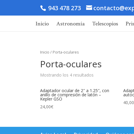
943 478 273
contacto@exp
Inicio
Astronomía
Telescopios
Pri
Inicio
/ Porta-oculares
Porta-oculares
Mostrando los 4 resultados
Adaptador ocular de 2″ a 1.25″, con
Adapt
anillo de compresión de latón –
autoc
Kepler GSO
40,0
24,00
€