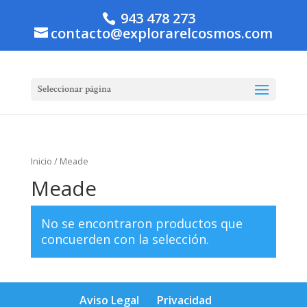
943 478 273
contacto@explorarelcosmos.com
Seleccionar página
Inicio
/ Meade
Meade
No se encontraron productos que
concuerden con la selección.
Aviso Legal
Privacidad