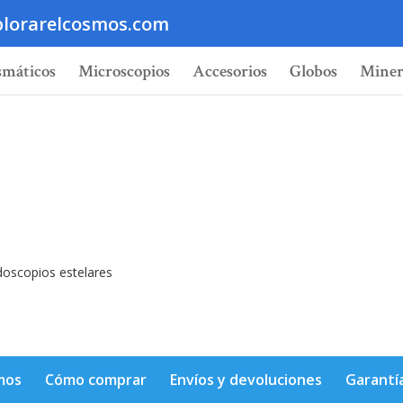
lorarelcosmos.com
smáticos
Microscopios
Accesorios
Globos
Miner
doscopios estelares
mos
Cómo comprar
Envíos y devoluciones
Garantí