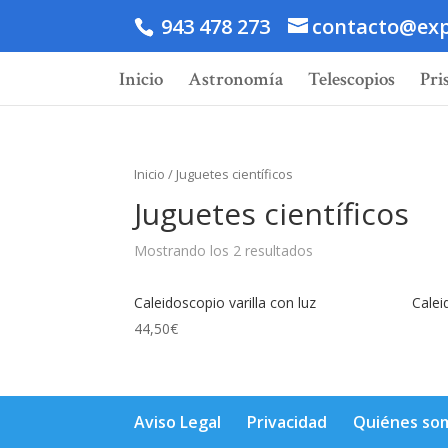
943 478 273
contacto@exp
Inicio
Astronomía
Telescopios
Pri
Inicio
/ Juguetes científicos
Juguetes científicos
Mostrando los 2 resultados
Caleidoscopio varilla con luz
Calei
44,50
€
Aviso Legal
Privacidad
Quiénes so