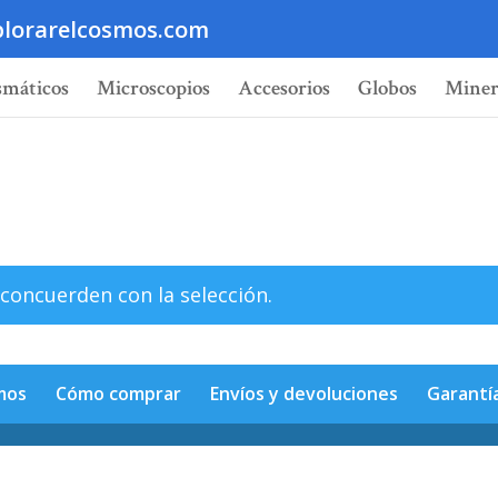
lorarelcosmos.com
smáticos
Microscopios
Accesorios
Globos
Miner
concuerden con la selección.
mos
Cómo comprar
Envíos y devoluciones
Garantí