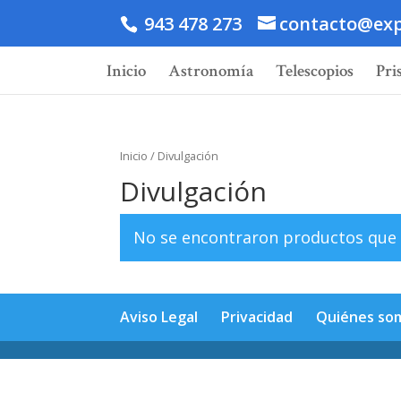
943 478 273
contacto@exp
Inicio
Astronomía
Telescopios
Pri
Inicio
/ Divulgación
Divulgación
No se encontraron productos que 
Aviso Legal
Privacidad
Quiénes so