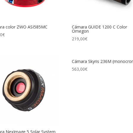
ra color ZWO ASI585MC
Cámara GUIDE 1200 C Color
Omegon
00
€
219,00
€
Cámara Skyris 236M (monocro
563,00
€
ra NexImage 5 Solar System